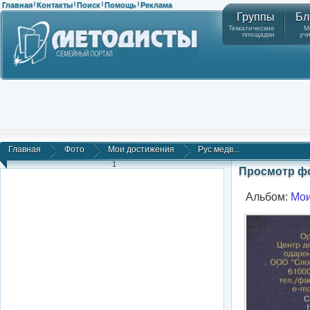
Главная
Контакты
Поиск
Помощь
Реклама
|
|
|
|
Группы
Бл
Тематические
М
площадки
уч
Главная
Фото
Мои достижения
Рус медв...
1
Просмотр ф
Альбом:
Мои