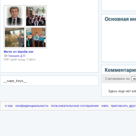
Основная и
Фото от danila-zer
От
Гришаев Д.П.
5367 дней назад, 5 фото
Комментари
Сортировать по:
__sape_keys__
Здесь еще нет к
о нас
конфиденциальность
пользовательское соглашение
чаво
пригласить друг