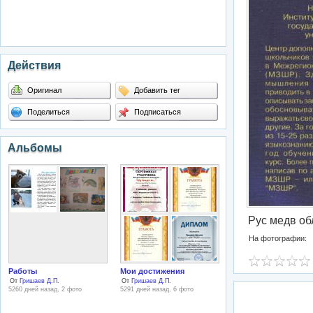
Действия
Оригинал
Добавить тег
Поделиться
Подписаться
Альбомы
Рус медв об
На фотографии:
Работы
Мои достижения
От
Гришаев Д.П.
От
Гришаев Д.П.
5260 дней назад, 2 фото
5291 дней назад, 6 фото