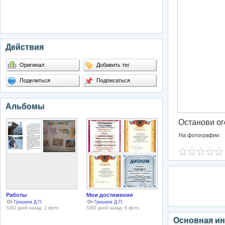
Действия
Оригинал
Добавить тег
Поделиться
Подписаться
Альбомы
Останови ог
На фотографии:
Работы
Мои достижения
От
Гришаев Д.П.
От
Гришаев Д.П.
5262 дней назад, 2 фото
5293 дней назад, 6 фото
Основная и