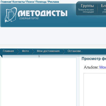
Главная
Контакты
Поиск
Помощь
Реклама
|
|
|
|
Группы
Бл
Тематические
М
площадки
уч
Главная
Фото
Мои достижения
Останови...
1
Просмотр ф
Альбом:
Мои