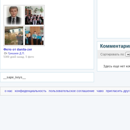
Комментари
Фото от danila-zer
От
Гришаев Д.П.
Сортировать по:
5369 дней назад, 5 фото
Здесь еще нет к
__sape_keys__
о нас
конфиденциальность
пользовательское соглашение
чаво
пригласить друг