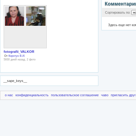
Комментари
Сортировать по:
Здесь еще нет к
fotografii_VALKOR
От
Коротун В.И.
5930 дней назад, 2 фото
__sape_keys__
о нас
конфиденциальность
пользовательское соглашение
чаво
пригласить друг