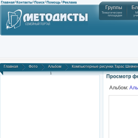
Главная
Контакты
Поиск
Помощь
Реклама
|
|
|
|
Группы
Бл
Тематические
М
площадки
уч
Главная
Фото
Альбом
Компьютерные рисунки.Тарас Шевченк
1
Просмотр ф
Альбом:
Ал