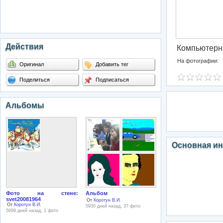
Действия
Компьютерн
На фотографии:
Оригинал
Добавить тег
Поделиться
Подписаться
Альбомы
Основная и
Фото на стене:
Альбом
svet20081964
От
Коротун В.И.
От
Коротун В.И.
5930 дней назад, 37 фото
5699 дней назад, 1 фото