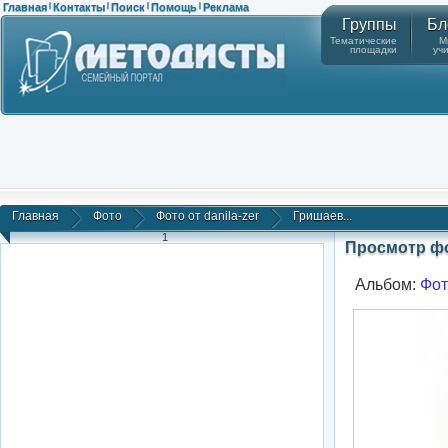
Главная
Контакты
Поиск
Помощь
Реклама
|
|
|
|
Группы
Бл
Тематические
М
площадки
уч
Главная
Фото
Фото от danila-zer
Гришаев...
1
Просмотр ф
Альбом:
Фот