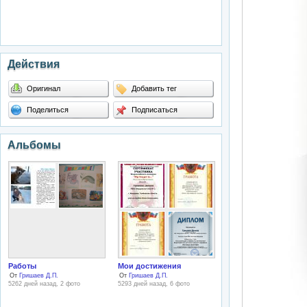
Действия
Оригинал
Добавить тег
Поделиться
Подписаться
Альбомы
Работы
Мои достижения
От
Гришаев Д.П.
От
Гришаев Д.П.
5262 дней назад, 2 фото
5293 дней назад, 6 фото