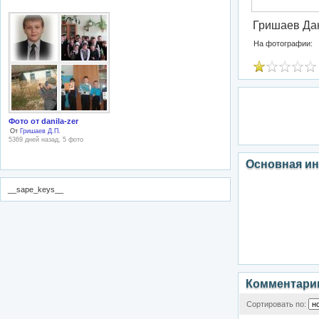
Гришаев Да
На фотографии:
Фото от danila-zer
От
Гришаев Д.П.
5369 дней назад, 5 фото
Основная и
__sape_keys__
Комментари
Сортировать по: