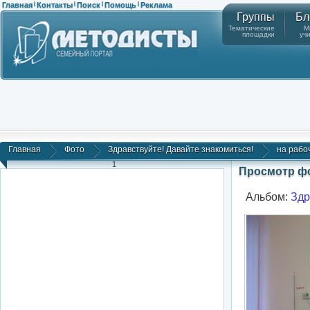
Главная
Контакты
Поиск
Помощь
Реклама
|
|
|
|
Группы
Бл
Тематические
М
площадки
уч
Главная
Фото
Здравствуйте! Давайте знакомиться!
на рабоч
1
Просмотр ф
Альбом:
Здр