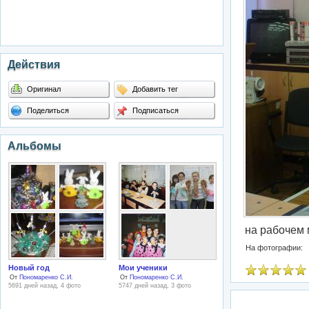
Действия
Оригинал
Добавить тег
Поделиться
Подписаться
Альбомы
на рабочем 
На фотографии:
Новый год
Мои ученики
От
Пономаренко С.И.
От
Пономаренко С.И.
5691 дней назад, 4 фото
5747 дней назад, 3 фото