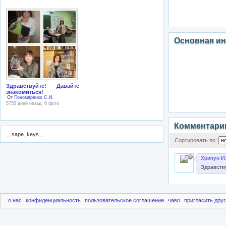
Основная и
Здравствуйте! Давайте
знакомиться!
От
Пономаренко С.И.
5755 дней назад, 6 фото
Комментари
__sape_keys__
Сортировать по:
Хрипун И.
Здравств
о нас
конфиденциальность
пользовательское соглашение
чаво
пригласить друг