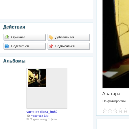
Действия
Оригинал
Добавить тег
Поделиться
Подписаться
Альбомы
Аватара
На фотографии:
Фото от diana_fm80
От
Федотова Д.М.
3474 дней назад, 1 фото