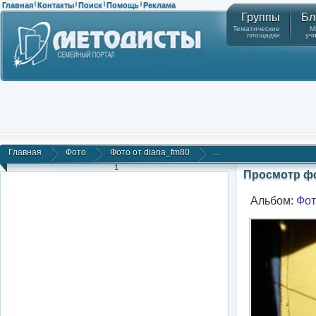
Главная
Контакты
Поиск
Помощь
Реклама
|
|
|
|
Группы
Бл
Тематические
М
площадки
уч
Главная
Фото
Фото от diana_fm80
...
1
Просмотр ф
Альбом:
Фот