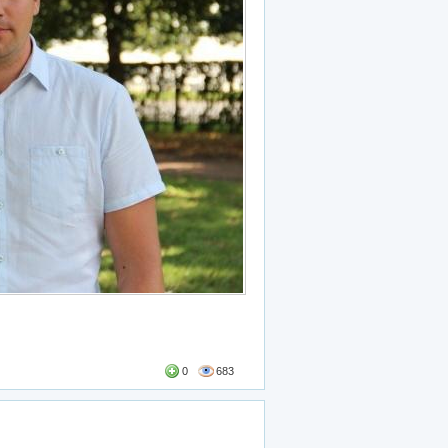
0
683