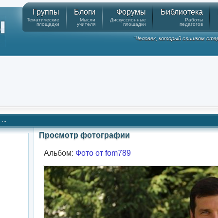
Группы
Блоги
Форумы
Библиотека
Тематические
Мысли
Дискуссионные
Работы
площадки
учителя
площадки
педагогов
"Человек, который слишком стар
...
Просмотр фотографии
Альбом:
Фото от fom789