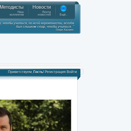
Методисты
Новости
Наш
Лента
коллектив
новостей
Ещё..
, чтобы учиться, по всей вероятности, всегда
был слишком стар, чтобы учиться. "
Генри Хаскинс
Приветствуем,
Гость
!
Регистрация
Войти