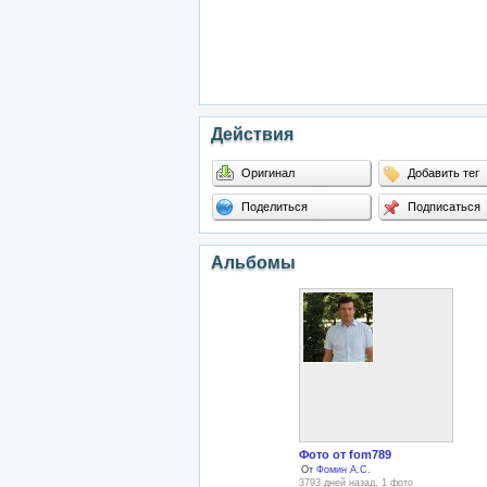
Действия
Оригинал
Добавить тег
Поделиться
Подписаться
Альбомы
Фото от fom789
От
Фомин А.С.
3793 дней назад, 1 фото