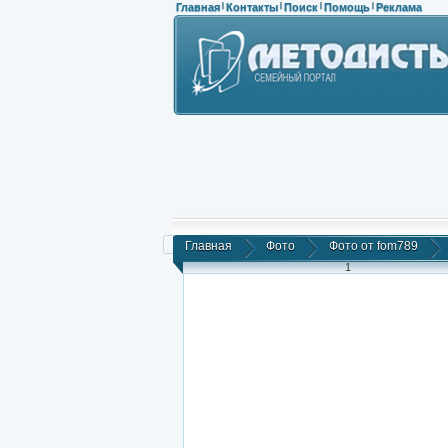
Главная
Контакты
Поиск
Помощь
Реклама
|
|
|
|
Главная
Фото
Фото от fom789
1