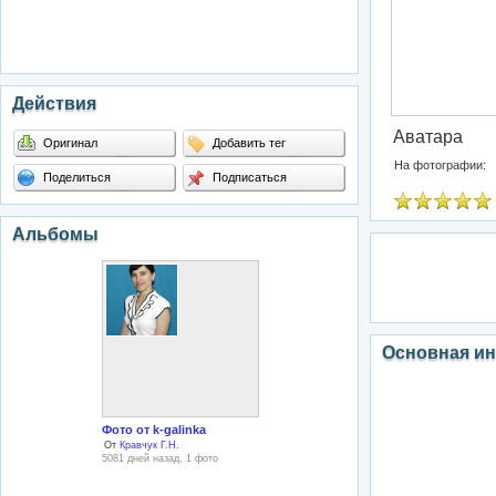
Действия
Аватара
Оригинал
Добавить тег
На фотографии:
Поделиться
Подписаться
Альбомы
Основная и
Фото от k-galinka
От
Кравчук Г.Н.
5081 дней назад, 1 фото