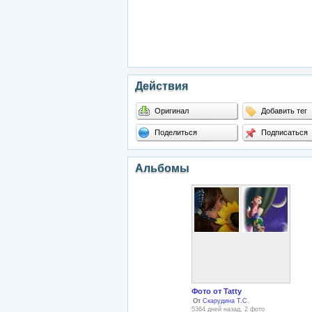
Действия
Оригинал
Добавить тег
Поделиться
Подписаться
Альбомы
Фото от Tatty
От
Скарудина Т.С.
5364 дней назад, 2 фото