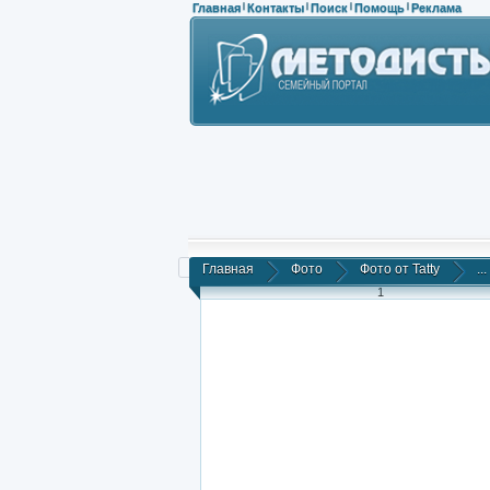
Главная
Контакты
Поиск
Помощь
Реклама
|
|
|
|
Главная
Фото
Фото от Tatty
...
1