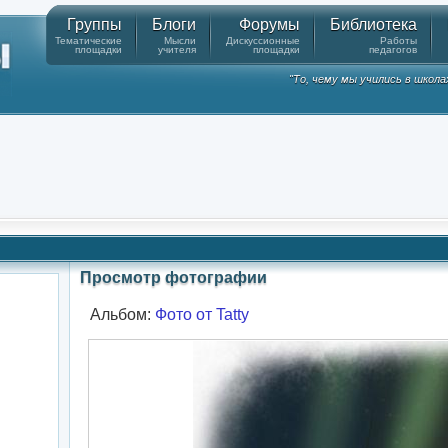
Группы
Блоги
Форумы
Библиотека
Тематические
Мысли
Дискуссионные
Работы
площадки
учителя
площадки
педагогов
"То, чему мы учились в школа
Просмотр фотографии
Альбом:
Фото от Tatty