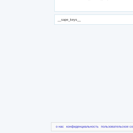
__sape_keys__
о нас
конфиденциальность
пользовательское с