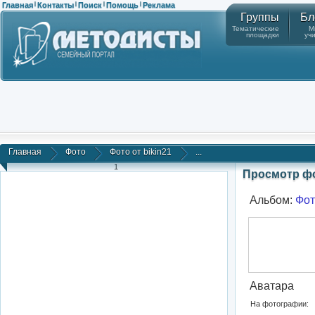
Главная
Контакты
Поиск
Помощь
Реклама
|
|
|
|
Группы
Бл
Тематические
М
площадки
уч
Главная
Фото
Фото от bikin21
...
1
Просмотр ф
Альбом:
Фот
Аватара
На фотографии: