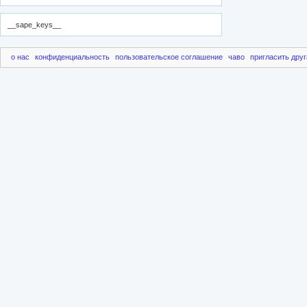
__sape_keys__
о нас
конфиденциальность
пользовательское соглашение
чаво
пригласить друг