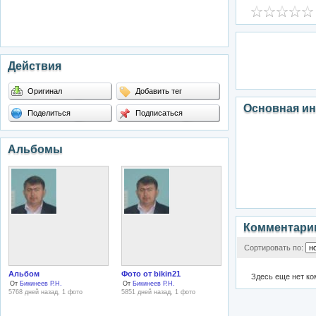
Действия
Оригинал
Добавить тег
Основная и
Поделиться
Подписаться
Альбомы
Комментари
Сортировать по:
Альбом
Фото от bikin21
Здесь еще нет к
От
Бикинеев Р.Н.
От
Бикинеев Р.Н.
5768 дней назад, 1 фото
5851 дней назад, 1 фото