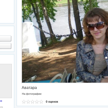
Аватара
На фотографии:
oo
0 оценок
ото