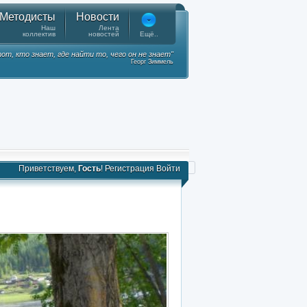
Методисты
Новости
Наш
Лента
коллектив
новостей
Ещё..
от, кто знает, где найти то, чего он не знает"
Георг Зиммель
Приветствуем,
Гость
!
Регистрация
Войти