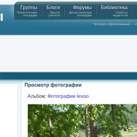
Группы
Блоги
Форумы
Библиотека
Тематические
Мысли
Дискуссионные
Работы
площадки
учителя
площадки
педагогов
"Человек образованный — т
...
Просмотр фотографии
Альбом:
Фотографии levoo