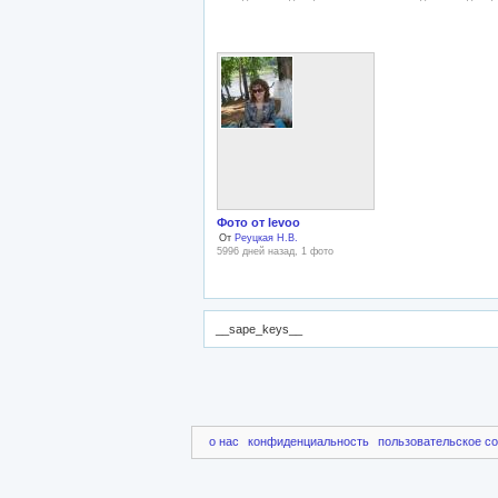
Фото от levoo
От
Реуцкая Н.В.
5996 дней назад, 1 фото
__sape_keys__
о нас
конфиденциальность
пользовательское с