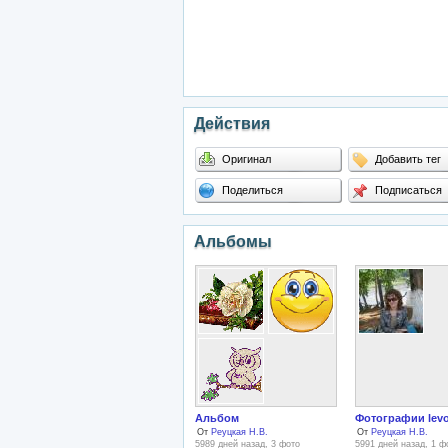
Действия
Оригинал
Добавить тег
Поделиться
Подписаться
Альбомы
Альбом
Фотографии lev
От
Реуцкая Н.В.
От
Реуцкая Н.В.
5989 дней назад, 3 фото
5991 дней назад, 1 ф