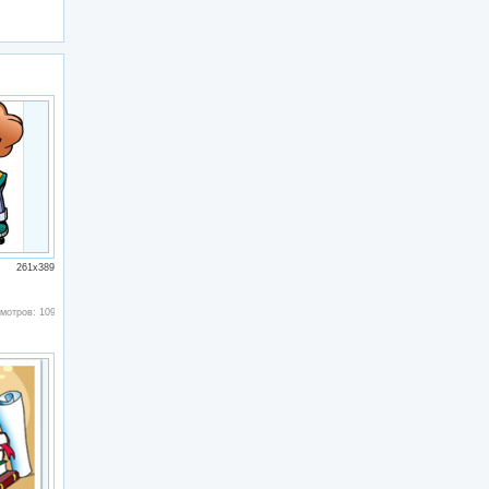
261x389
смотров: 1094