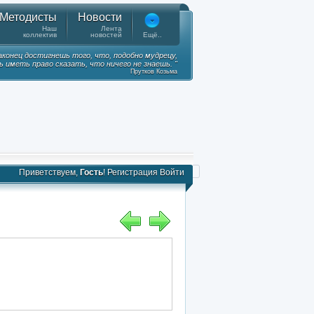
Методисты
Новости
Наш
Лента
коллектив
новостей
Ещё..
наконец достигнешь того, что, подобно мудрецу,
 иметь право сказать, что ничего не знаешь. "
Прутков Козьма
Приветствуем,
Гость
!
Регистрация
Войти