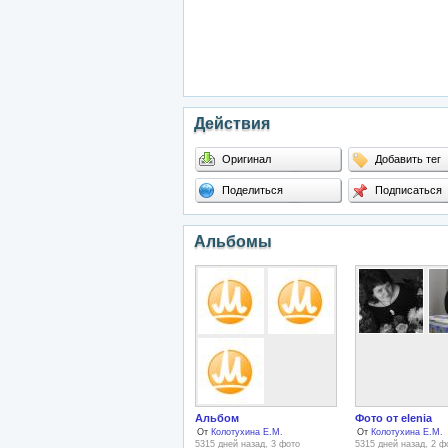
Действия
Оригинал
Добавить тег
Поделиться
Подписаться
Альбомы
Альбом
Фото от elenia
От
Колотухина Е.М.
От
Колотухина Е.М.
5315 дней назад, 3 фото
5315 дней назад, 2 ф