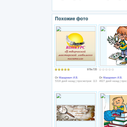
Похожие фото
978x735
От
Макаревич И.В.
От
Макаревич И.В.
5318 дней назад | просмотров: 1131
4927 дней назад | про