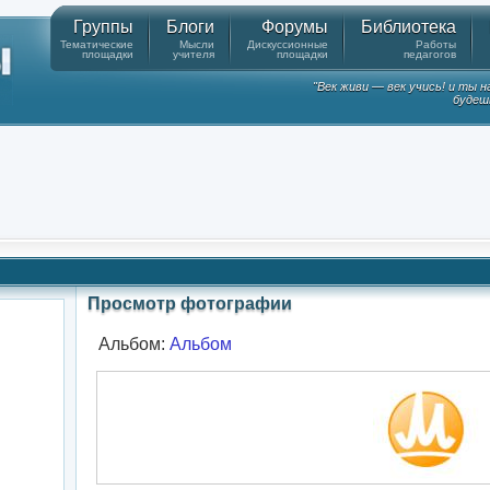
Группы
Блоги
Форумы
Библиотека
Тематические
Мысли
Дискуссионные
Работы
площадки
учителя
площадки
педагогов
"Век живи — век учись! и ты 
будешь
Просмотр фотографии
Альбом:
Альбом