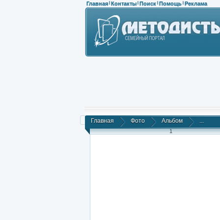
Главная
Контакты
Поиск
Помощь
Реклама
|
|
|
|
Главная
Фото
Альбом
...
1