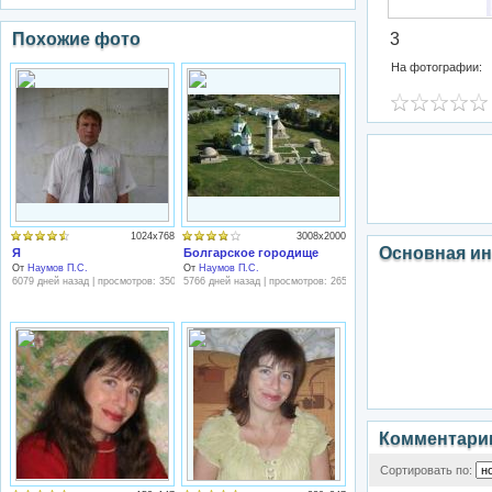
Похожие фото
3
На фотографии:
1024x768
3008x2000
Основная и
Я
Болгарское городище
От
Наумов П.С.
От
Наумов П.С.
6079 дней назад | просмотров: 3504
5766 дней назад | просмотров: 2658
Комментари
Сортировать по: