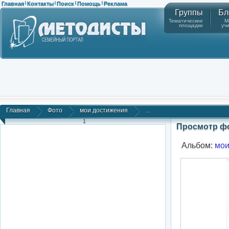
Главная
Контакты
Поиск
Помощь
Реклама
|
|
|
|
Группы
Бл
Тематические
М
площадки
уч
Главная
Фото
мои достижения
...
1
Просмотр ф
Альбом:
мои