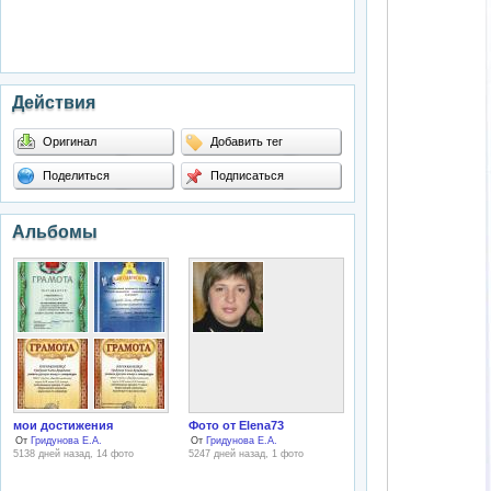
Действия
Оригинал
Добавить тег
Поделиться
Подписаться
Альбомы
мои достижения
Фото от Elena73
От
Гридунова Е.А.
От
Гридунова Е.А.
5138 дней назад, 14 фото
5247 дней назад, 1 фото