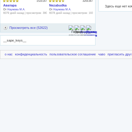
152x147
320x347
Аватара
Nezabudka
Здесь еще нет к
От
Наумова М.А.
От
Наумова М.А.
6079 дней назад | просмотров: 3908
6078 дней назад | просмотров: 1934
Просмотреть все (52622)
__sape_keys__
о нас
конфиденциальность
пользовательское соглашение
чаво
пригласить друг