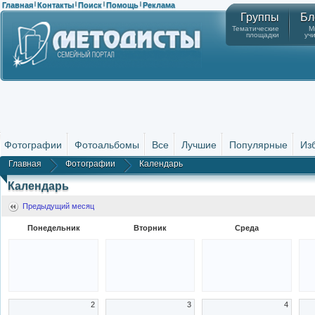
Главная
Контакты
Поиск
Помощь
Реклама
|
|
|
|
Группы
Бл
Тематические
М
площадки
уч
Фотографии
Фотоальбомы
Все
Лучшие
Популярные
Из
Главная
Фотографии
Календарь
Календарь
Предыдущий месяц
Понедельник
Вторник
Среда
2
3
4