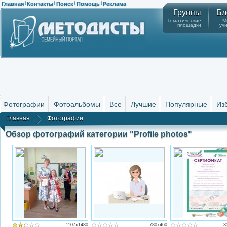
Главная
Контакты
Поиск
Помощь
Реклама
|
|
|
|
Группы
Бл
Тематические
М
площадки
уч
Фотографии
Фотоальбомы
Все
Лучшие
Популярные
Из
Главная
Фотографии
Обзор фотографий категории "Profile photos"
1107x1480
780x460
3