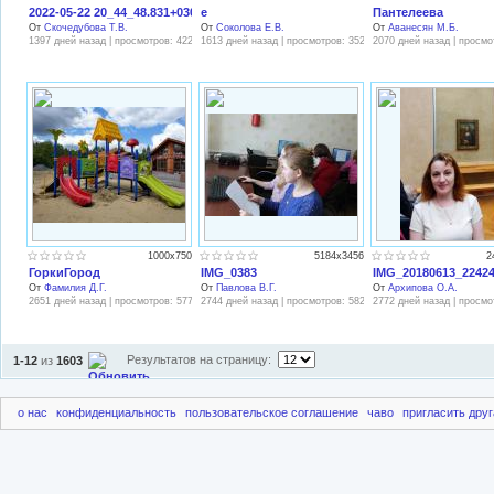
2022-05-22 20_44_48.831+0300
е
Пантелеева
От
Скочедубова Т.В.
От
Соколова Е.В.
От
Аванесян М.Б.
1397 дней назад | просмотров: 422
1613 дней назад | просмотров: 352
2070 дней назад | просмо
1000x750
5184x3456
2
ГоркиГород
IMG_0383
IMG_20180613_2242
От
Фамилия Д.Г.
От
Павлова В.Г.
От
Архипова О.А.
2651 дней назад | просмотров: 577
2744 дней назад | просмотров: 582
2772 дней назад | просмо
Результатов на страницу:
1-12
из
1603
о нас
конфиденциальность
пользовательское соглашение
чаво
пригласить друг