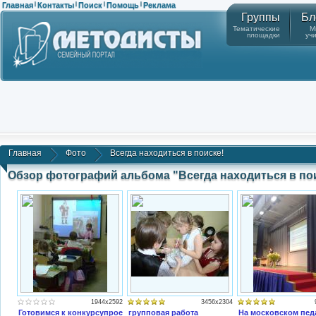
Главная
Контакты
Поиск
Помощь
Реклама
|
|
|
|
Группы
Бл
Тематические
М
площадки
уч
Главная
Фото
Всегда находиться в поиске!
Обзор фотографий альбома "Всегда находиться в по
1944x2592
3456x2304
Готовимся к конкурсупроектных работ
групповая работа
На московском пед