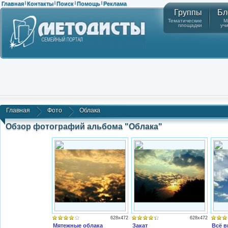
Главная
Контакты
Поиск
Помощь
Реклама
|
|
|
|
Группы
Бл
Тематические
М
площадки
уч
Главная
Фото
Облака
Обзор фотографий альбома "Облака"
628x472
628x472
Мятежные облака
Закат
Всё в