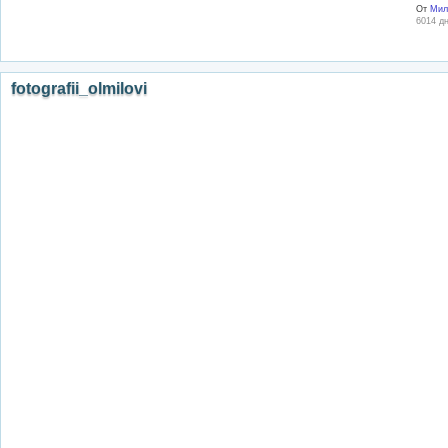
От
Мил
6014 дн
fotografii_olmilovi