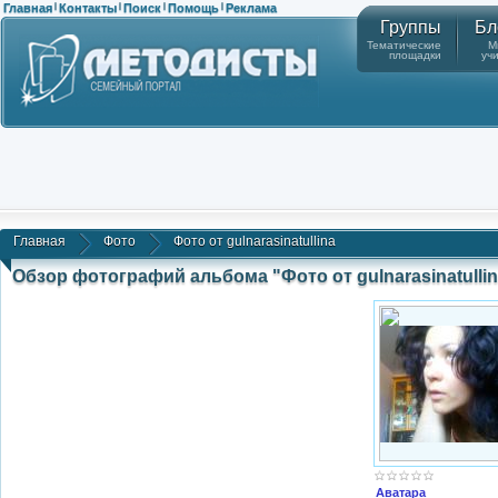
Главная
Контакты
Поиск
Помощь
Реклама
|
|
|
|
Группы
Бл
Тематические
М
площадки
уч
Главная
Фото
Фото от gulnarasinatullina
Обзор фотографий альбома "Фото от gulnarasinatullin
Аватара