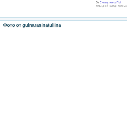
От
Синатуллина Г.М.
5043 дней назад | просмо
Фото от gulnarasinatullina