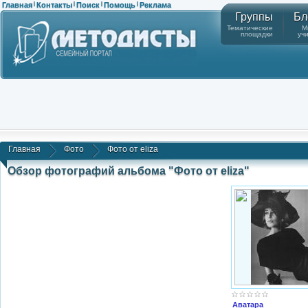
Главная
Контакты
Поиск
Помощь
Реклама
|
|
|
|
Группы
Бл
Тематические
М
площадки
уч
Главная
Фото
Фото от eliza
Обзор фотографий альбома "Фото от eliza"
Аватара