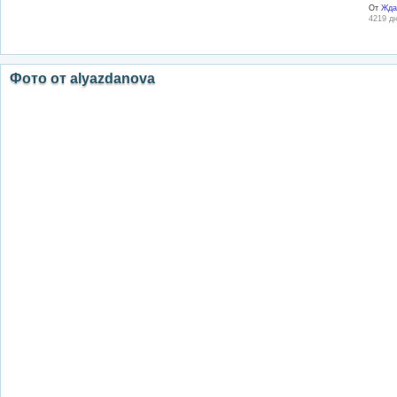
От
Жда
4219 дн
Фото от alyazdanova