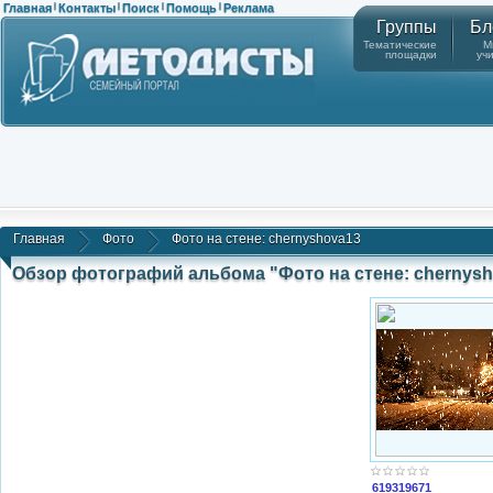
Главная
Контакты
Поиск
Помощь
Реклама
|
|
|
|
Группы
Бл
Тематические
М
площадки
уч
Главная
Фото
Фото на стене: chernyshova13
Обзор фотографий альбома "Фото на стене: chernys
619319671