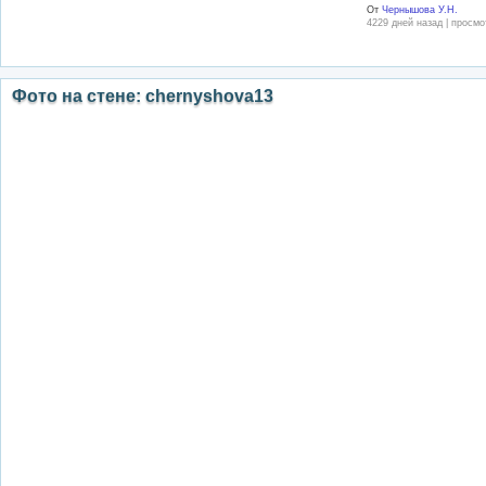
От
Чернышова У.Н.
4229 дней назад | просмо
Фото на стене: chernyshova13