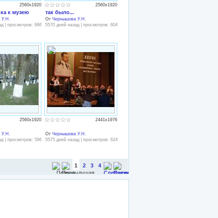
2560x1920
2560x1920
ка к музею
так было...
 У.Н.
От
Чернышова У.Н.
ад | просмотров: 686
5570 дней назад | просмотров: 604
2560x1920
2441x1976
 У.Н.
От
Чернышова У.Н.
ад | просмотров: 596
5575 дней назад | просмотров: 624
1
2
3
4