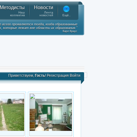
Методисты
Новости
Наш
Лента
коллектив
новостей
Ещё..
е всего проявляется тогда, когда образованные
, которые лежат вне области их образования."
Карл Краус
Приветствуем,
Гость
!
Регистрация
Войти