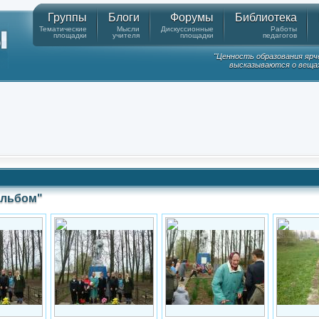
Группы
Блоги
Форумы
Библиотека
Тематические
Мысли
Дискуссионные
Работы
площадки
учителя
площадки
педагогов
"Ценность образования ярч
высказываются о вещах
Альбом"