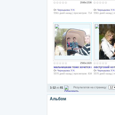
2048x1536
От
Чернышова У.Н.
От
Чернышова У.Н
5561 дней назад | просмотров: 714
5561 дней назад | 
2560x1920
мальчишкам тоже хочется ветерка
овстугский кот
От
Чернышова У.Н.
От
Чернышова У.Н
5570 дней назад | просмотров: 634
5570 дней назад | 
Результатов на страницу:
1-12
из
81
Альбом