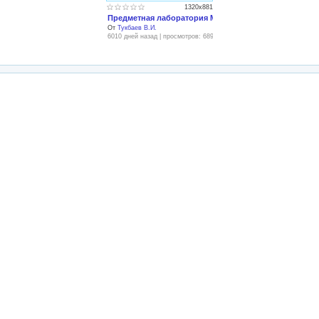
1320x881
Предметная лаборатория МКК - Главная страница
От
Тукбаев В.И.
6010 дней назад | просмотров: 689