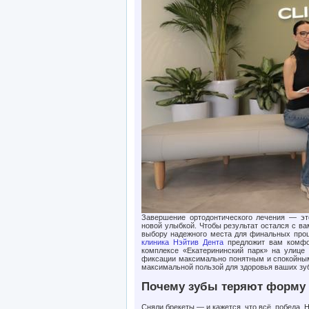
Завершение ортодонтического лечения — эт
новой улыбкой. Чтобы результат остался с ва
выбору надежного места для финальных проц
клиника Нэйтив Дента
предложит вам комфор
комплексе «Екатерининский парк» на улице 
фиксации максимально понятным и спокойным 
максимальной пользой для здоровья ваших зу
Почему зубы теряют форму
Сняли брекеты — и кажется, что всё, победа. Н