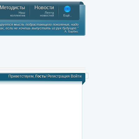
Методисты
Новости
Наш
Лента
коллектив
новостей
Ещё..
ируется мысль подрастающего поколения, надо
ках, если не хочешь выпустить из рук будущее."
А. Барбюс
Приветствуем,
Гость
!
Регистрация
Войти