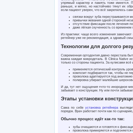
упрямый характер и память тоже имеется. П
раньше, и мягко, но настойчиво тянут их обр
если пациент уверен, что всё закрепилось сам
связки вокруг зуба перестраиваются м
привычки жевания одной стороной нез
отсутствие фиксации после лечения по
даже лёгкая скученность со временем
Из практики: чаще всего изменения замечают н
ретейнер уже не рекомендация, а здравый смы
Технологии для долгого рез
Современная ортодонтия давно перестала быть
важна каждая микродеталь. В Clinica Native 
только со стороны пациента. За кулисами всё 
применяется оптический контроль уро
композит подбирается так, чтобы не п
проволока адаптируется под анатомию 
полировка убирает малейшие шерохова
И да, тут нет ощущения «что-то инородное ме
забывает о конструкции. Ну или почти забывае
Этапы установки конструкци
Сама по себе
установка ретейнера
выглядит
порядок. Врач работает почти как по сценарию,
Обычно процесс идёт как-то так:
зубы очищаются и готовятся к фиксаци
проволока примеряется и подгоняется