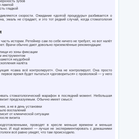
верхность зубов
я лампой
ть гладкой
дивляются скорости. Ожидание «долгой процедуры» разбивается о
на, эмаль не страдает, и это тот редкий случай, когда стоматология
м
асть истории. Ретейнер сам по себе ничего не требует, но вот налёт
жет. Врачи обычно дают довольно приземлённые рекомендации:
 пищи из зоны фиксации
ым инструментом
 кажется неудобной
скопления налёта
кция «сама всё контролирует». Она не контролирует. Она просто
к первое время будет пытаться «договориться» с проволокой — у него
ивать стоматологический марафон в последний момент. Небольшая
т визит предсказуемым. Обычно имеет смысл:
ее, а не в день установки
было воспалений
висит от клинической ситуации
после визита
 подготовленными, проводят в кресле меньше времени и меньше
бильно. И ещё момент — лучше не экспериментировать с домашними
ологи всё равно увидят, что там происходило.