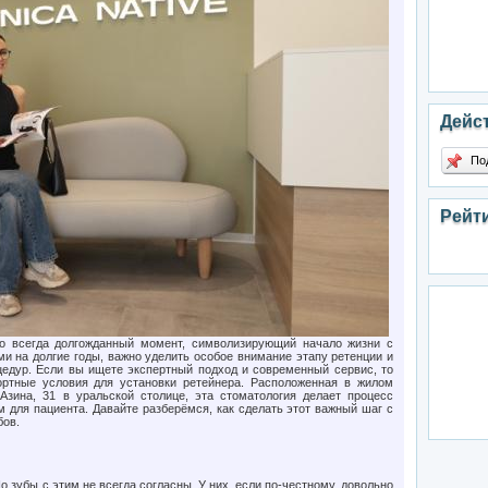
Дейс
По
Рейт
о всегда долгожданный момент, символизирующий начало жизни с
ми на долгие годы, важно уделить особое внимание этапу ретенции и
едур. Если вы ищете экспертный подход и современный сервис, то
тные условия для установки ретейнера. Расположенная в жилом
Азина, 31 в уральской столице, эта стоматология делает процесс
для пациента. Давайте разберёмся, как сделать этот важный шаг с
бов.
о зубы с этим не всегда согласны. У них, если по-честному, довольно