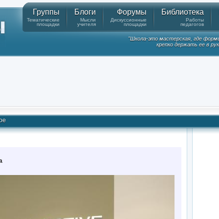
Группы
Блоги
Форумы
Библиотека
Тематические
Мысли
Дискуссионные
Работы
площадки
учителя
площадки
педагогов
"Школа-это мастерская, где форм
крепко держать ее в ру
ое
а