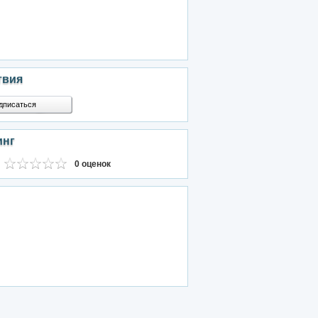
твия
дписаться
инг
0 оценок