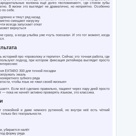
ародонтальные волокна ещё долго «вспоминают», где стояли зубы
атно. В жизни это выглядит не драматично, но неприятно. Особенно
о по себе.
едленно и тянут ряд назад
аметно смещают нагрузку
чти всегда запускает откат
 может вернуться
е сразу, а когда улыбка уже «чуть поехала». И это тот момент, когда
сл.
ультата
 историей про «проволоку и терпите». Сейчас это точная работа, где
используют подход, при котором фиксация ретейнера выглядит просто
интереснее:
вня EXTARO 300 для точной посадки
ерегружать эмаль
конкретного зубного ряда
тости, чтобы язык не «жил своей жизнью»
шает». Если всё сделано правильно, пациент через пару дней просто
т — пока не начнёт активно проверять языком, это классика.
и
 спокойной и даже немного рутинной, но внутри неё есть чёткий
 только без театральности.
и, убирается налёт
 под форму ряда