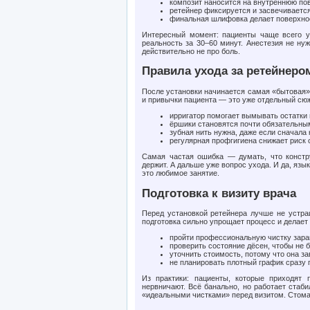
композит наносится на внутреннюю по
ретейнер фиксируется и засвечиваетс
финальная шлифовка делает поверхнос
Интересный момент: пациенты чаще всего у
реальность за 30–60 минут. Анестезия не нуж
действительно не про боль.
Правила ухода за ретейнеро
После установки начинается самая «бытовая» ч
и привычки пациента — это уже отдельный сю
ирригатор помогает вымывать остатки
ёршики становятся почти обязательн
зубная нить нужна, даже если сначала
регулярная профгигиена снижает риск 
Самая частая ошибка — думать, что констру
держит. А дальше уже вопрос ухода. И да, язы
это любимое занятие.
Подготовка к визиту врача
Перед установкой ретейнера лучше не устра
подготовка сильно упрощает процесс и делае
пройти профессиональную чистку заран
проверить состояние дёсен, чтобы не 
уточнить стоимость, потому что она за
не планировать плотный график сразу 
Из практики: пациенты, которые приходят
нервничают. Всё банально, но работает ста
«идеальными чистками» перед визитом. Стомат