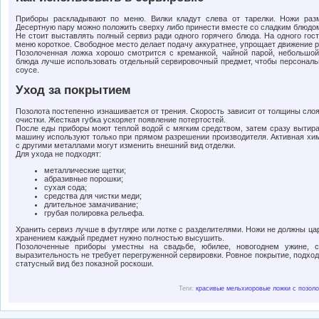
Приборы раскладывают по меню. Вилки кладут слева от тарелки. Ножи раз
Десертную пару можно положить сверху либо принести вместе со сладким блюдо
Не стоит выставлять полный сервиз ради одного горячего блюда. На одного гост
меню короткое. Свободное место делает подачу аккуратнее, упрощает движение р
Позолоченная ложка хорошо смотрится с креманкой, чайной парой, небольшой
блюда лучше использовать отдельный сервировочный предмет, чтобы персональн
соусе.
Уход за покрытием
Позолота постепенно изнашивается от трения. Скорость зависит от толщины слоя
очистки. Жесткая губка ускоряет появление потертостей.
После еды приборы моют теплой водой с мягким средством, затем сразу вытир
машину используют только при прямом разрешении производителя. Активная хим
с другими металлами могут изменить внешний вид отделки.
Для ухода не подходят:
металлические щетки;
абразивные порошки;
сухая сода;
средства для чистки меди;
длительное замачивание;
грубая полировка рельефа.
Хранить сервиз лучше в футляре или лотке с разделителями. Ножи не должны цар
хранением каждый предмет нужно полностью высушить.
Позолоченные приборы уместны на свадьбе, юбилее, новогоднем ужине, 
выразительность не требует перегруженной сервировки. Ровное покрытие, подхо
статусный вид без показной роскоши.
Теги:
красивые мельхиоровые ложки с позоло