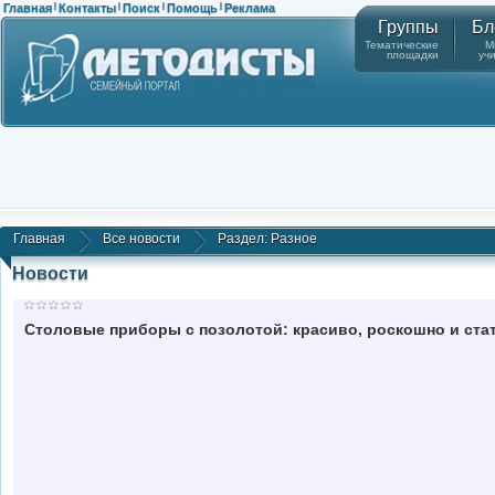
Главная
Контакты
Поиск
Помощь
Реклама
|
|
|
|
Группы
Бл
Тематические
М
площадки
уч
Главная
Все новости
Раздел: Разное
Новости
Столовые приборы с позолотой: красиво, роскошно и ста