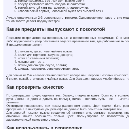
темная керамика, светлый лен, низкие свечи;
посуда кремового цвета, бордовые салфетки;
тонкий золотой кант на тарелках, гладкие ручки;
классический сервиз, небольшой букет без высокой вазы.
Лучше ограничиться 2-3 основными оттенками. Одновременное присутствие меди
тонов золота делает подачу пестрой.
Какие предметы выпускают с позолотой
Покрытие встречается на персональных и сервировочных предметах. Оно мож
либо подчеркивать узор. Частичная отделка практичнее там, где рабочая часть по
В продаже встречаются:
столовые, десертные, чайные ложки;
вилки для горячего, закусок, десерта;
ножи со стальным лезвием;
лопатки для торта;
ложки для сахара, соуса, салата;
щипцы, половники, сервировочные пары.
Для семьи из 2-4 человек обычно хватает набора на 6 персон. Базовый комплект 
6 вилок, ножей, столовых и чайных ложек. Для больших приемов удобен формат на
Как проверить качество
По фотографии трудно оценить вес, баланс, гладкость краев. Если есть возмож
руке. Ложка не должна давить на пальцы, вилка – цеплять губы, нож – шатать
лезвием.
Осмотрите поверхность при ярком рассеянном свете. Цвет должен быть ровн
пропусков. На выступающем рельефе не должно быть заметных потертостей.
Для дорогой покупки нужны сведения об изготовителе, составе, покрытии, пр
описании может обозначать только цвет. Формулировка «с позолотой» д
характеристикой нанесенного слоя.
Как использовать в сервировке