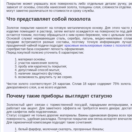
Покрытие может украшать всю поверхность либо отдельные детали: ручку, р
зависит от основы, способа нанесения золота, толщины слоя, сложности отделк
могут заметно различаться по стоимости и сроку службы.
Что представляет собой позолота
Золотое покрытие наносят на готовую металлическую основу. Для этого часто 
изделие помещают в раствор, затем металл осаждается на поверхности под дей
остается тонким, поэтому обращаться с ним нужно бережнее, чем с цельным зол
Основой служат нержавеющая сталь, серебро, латунь, медно-никелевые спла
продаже встречаются разные составы, поэтому точную информацию лучше 
праздничной чайной подачи подходят
красивые мельхиоровые ложки с позолотой
серебристая база сохраняет легкость оформления.
Перед покупкой полезно уточнить 6 характеристик:
материал основы;
участок нанесения золота;
пробу или каратность покрытия;
допустимый способ мытья;
наличие защитного футляра;
возможность докупить ту же серию.
Чистое золото соответствует 24 каратам. Сплав 18 карат содержит 75% золота
декоративного слоя, а не всего изделия.
Почему такие приборы выглядят статусно
Золотистый цвет связан с торжественной посудой, парадными интерьерами, 
работает как акцент. Для заметного эффекта не требуется много декора: достат
для салфеток либо подсвечниках.
Статус создают не только дорогие материалы. Важны одинаковая форма всех пре
поверхность, удобная раскладка. Потертое покрытие или пятна испортят впечатле
Для гармоничной композиции подходят такие сочетания:
белый фарфор, молочная скатерть, прозрачные бокалы;