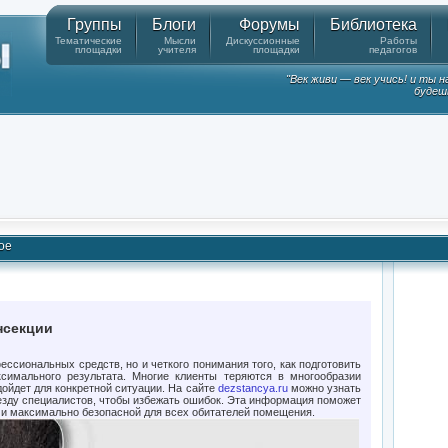
Группы
Блоги
Форумы
Библиотека
Тематические
Мысли
Дискуссионные
Работы
площадки
учителя
площадки
педагогов
"Век живи — век учись! и ты 
будешь
ое
нсекции
ессиональных средств, но и четкого понимания того, как подготовить
симального результата. Многие клиенты теряются в многообразии
одойдет для конкретной ситуации. На сайте
dezstancya.ru
можно узнать
риезду специалистов, чтобы избежать ошибок. Эта информация поможет
 и максимально безопасной для всех обитателей помещения.