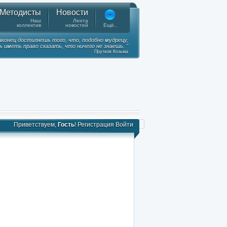
Методисты
Новости
Наш
Лента
коллектив
новостей
Ещё..
наконец достигнешь того, что, подобно мудрецу,
 иметь право сказать, что ничего не знаешь. "
Прутков Козьма
Приветствуем,
Гость
!
Регистрация
Войти