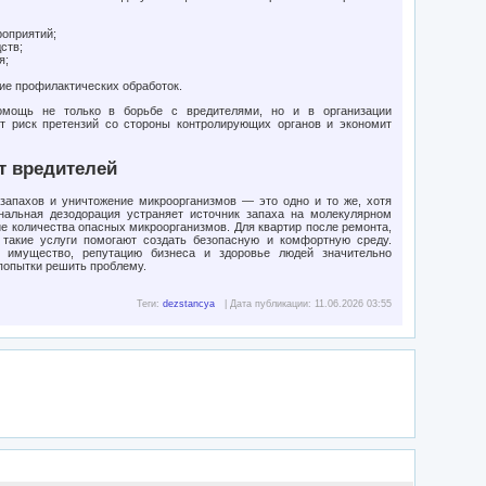
роприятий;
ств;
я;
е профилактических обработок.
мощь не только в борьбе с вредителями, но и в организации
т риск претензий со стороны контролирующих органов и экономит
т вредителей
 запахов и уничтожение микроорганизмов — это одно и то же, хотя
нальная дезодорация устраняет источник запаха на молекулярном
е количества опасных микроорганизмов. Для квартир после ремонта,
 такие услуги помогают создать безопасную и комфортную среду.
 имущество, репутацию бизнеса и здоровье людей значительно
попытки решить проблему.
Теги:
dezstancya
| Дата публикации: 11.06.2026 03:55