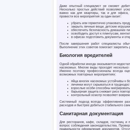
Даже опытный специалист не сможет добить
Несколько простых действий позволяют уско
важно как для квартиры, так и для офиса, 
провести все мероприятия за один визит:
убрать или герметично упаковать прод
закрыть личные вещи, детские игрушки
обеспечить безопасность домашних пи
освободить доступ к плинтусам, вент
в офисах подготовить документы и от
После завершения работ специалисты обыч
Выполнение этих советов помогает закрепить 
Биология вредителей
Одной обработки иногда оказывается недостат
насекомых. Многие виды проходят несколько 
Именно поэтому профессионалы всегда оце
возможных повторных мероприятиях:
яйца многих насекомых устойчивы к б
личинки могут скрываться в труднодос
взрослые особи способны мигрироват
барьерная защита снижает риск повтор
контрольный осмотр позволяет воврем
Системный подход всегда эффективнее раз
расходов и быстрее добиться стабильного сани
Санитарная документация
Для ресторанов, кафе, складов, гостиниц и
вопрос соблюдения законодательства. Провер
правильности оформления документов. Отсут