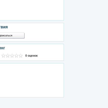
твия
дписаться
инг
0 оценок