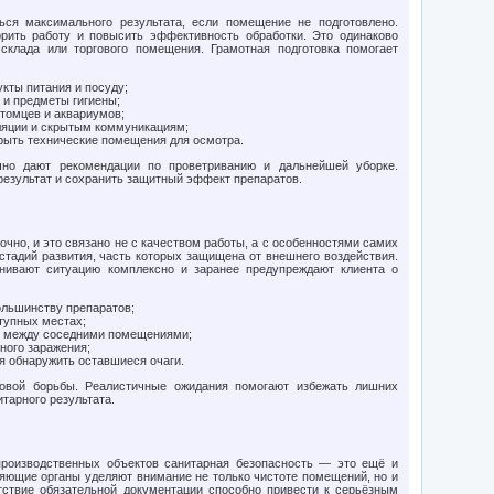
ся максимального результата, если помещение не подготовлено.
рить работу и повысить эффективность обработки. Это одинаково
склада или торгового помещения. Грамотная подготовка помогает
укты питания и посуду;
 и предметы гигиены;
томцев и аквариумов;
иляции и скрытым коммуникациям;
крыть технические помещения для осмотра.
но дают рекомендации по проветриванию и дальнейшей уборке.
результат и сохранить защитный эффект препаратов.
очно, и это связано не с качеством работы, а с особенностями самих
стадий развития, часть которых защищена от внешнего воздействия.
нивают ситуацию комплексно и заранее предупреждают клиента о
ольшинству препаратов;
тупных местах;
ь между соседними помещениями;
ного заражения;
я обнаружить оставшиеся очаги.
овой борьбы. Реалистичные ожидания помогают избежать лишних
тарного результата.
 производственных объектов санитарная безопасность — это ещё и
яющие органы уделяют внимание не только чистоте помещений, но и
ствие обязательной документации способно привести к серьёзным