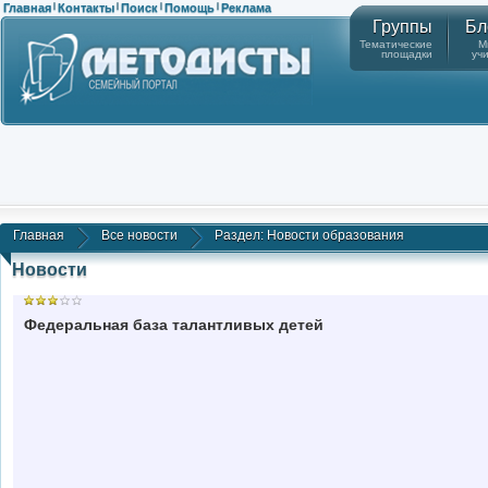
Главная
Контакты
Поиск
Помощь
Реклама
|
|
|
|
Группы
Бл
Тематические
М
площадки
уч
Главная
Все новости
Раздел: Новости образования
Новости
Федеральная база талантливых детей