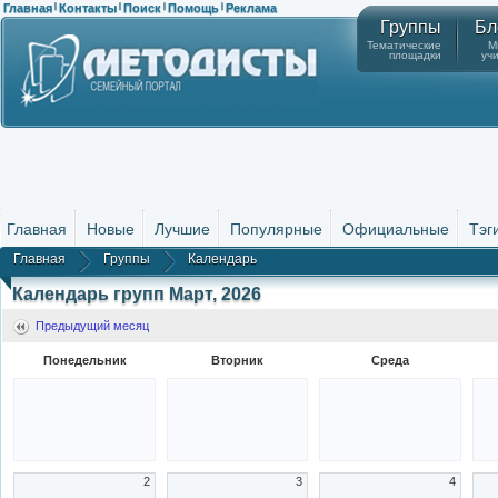
Главная
Контакты
Поиск
Помощь
Реклама
|
|
|
|
Группы
Бл
Тематические
М
площадки
уч
Главная
Новые
Лучшие
Популярные
Официальные
Тэг
Главная
Группы
Календарь
Календарь групп Март, 2026
Предыдущий месяц
Понедельник
Вторник
Среда
2
3
4