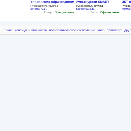
Управление образованием
Умные уроки SMART
ИКТ в
Руководитель группы:
Руководитель группы:
Руково
Богомаз С.И.
Короткова В.Е.
Климов
Статус:
Официальная
Статус:
Официальная
о нас
конфиденциальность
пользовательское соглашение
чаво
пригласить друг