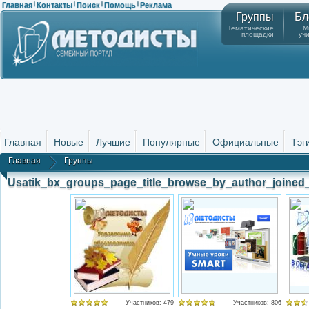
Главная
Контакты
Поиск
Помощь
Реклама
|
|
|
|
Группы
Бл
Тематические
М
площадки
уч
Главная
Новые
Лучшие
Популярные
Официальные
Тэг
Главная
Группы
Usatik_bx_groups_page_title_browse_by_author_joined
Участников: 479
Участников: 806