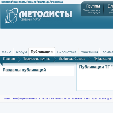
Главная
Контакты
Поиск
Помощь
Реклама
|
|
|
|
Группы
Бл
Тематические
М
площадки
уч
Публикации
Меню
Форум
Библиотека
Участники
Комме
Главная
Творческие группы
Любители Севера
Публикации
1
Публикации ТГ 
Разделы публикаций
о нас
конфиденциальность
пользовательское соглашение
чаво
пригласить друг