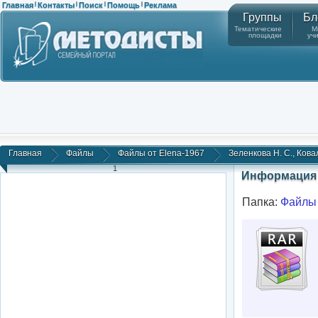
Главная
Контакты
Поиск
Помощь
Реклама
|
|
|
|
Группы
Бл
Тематические
М
площадки
уч
Главная
Файлы
Файлы от Elena-1967
Зеленкова Н. С., Ковале
1
Информация 
Папка:
Файлы 