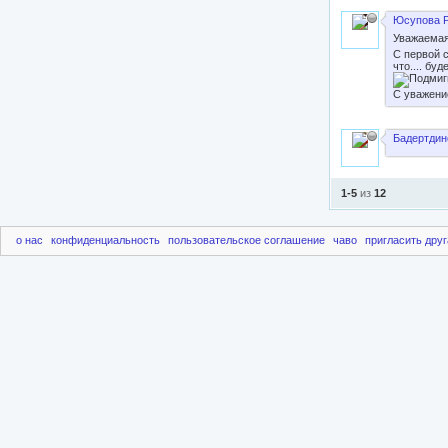
Юсупова Р
Уважаемая
С первой 
что.... бу
С уважени
Бадертдин
1-5
из
12
о нас
конфиденциальность
пользовательское соглашение
чаво
пригласить друг