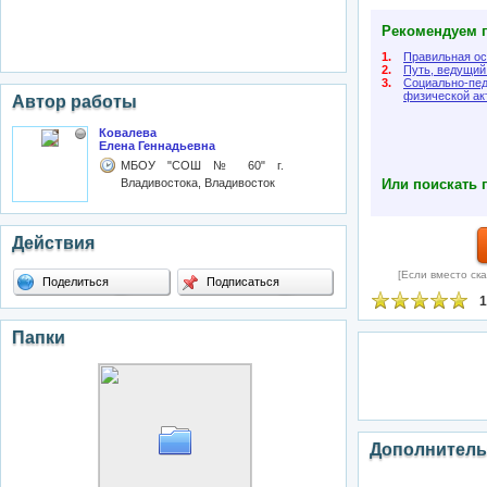
Рекомендуем п
1.
Правильная ос
2.
Путь, ведущий
3.
Социально-пед
физической ак
Автор работы
Ковалева
Елена Геннадьевна
МБОУ "СОШ № 60" г.
Владивостока, Владивосток
Или поискать 
Действия
[Если вместо ска
Поделиться
Подписаться
1
Папки
Дополнитель