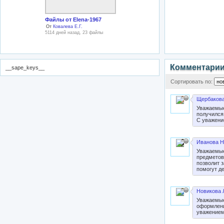
Файлы от Elena-1967
От
Ковалева Е.Г.
5114 дней назад, 23 файлы
Комментари
__sape_keys__
Сортировать по:
Щербакова
Уважаемые
получился
С уважени
Иванова Н
Уважаемые
предметов
позволит з
помогут де
Новикова 
Уважаемые
оформлени
уважением