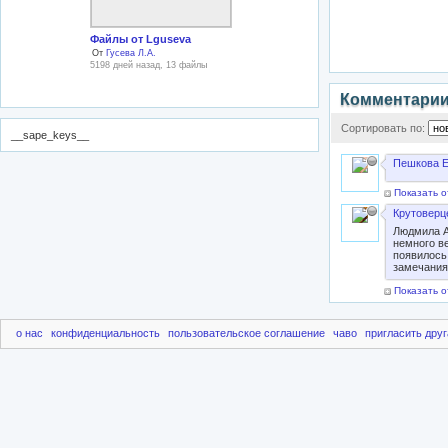
Файлы от Lguseva
От
Гусева Л.А.
5198 дней назад, 13 файлы
Комментари
Сортировать по:
__sape_keys__
Пешкова Е
Показать о
Крутоверц
Людмила А
немного ве
появилось 
замечания
Показать о
о нас
конфиденциальность
пользовательское соглашение
чаво
пригласить друг