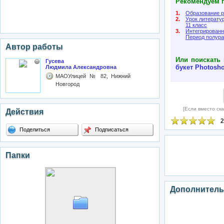
Рекомендуем п
1.
Образование р
2.
Урок литератур
11 класс
3.
Интегрированн
Период полура
Автор работы
Или поискать 
Гусева
букет
Photosh
Людмила Александровна
МАОУлицей № 82, Нижний
Новгород
[Если вместо ска
Действия
2
Поделиться
Подписаться
Папки
Дополнитель