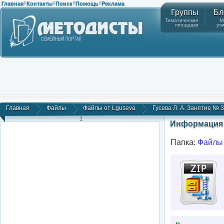
Главная
Контакты
Поиск
Помощь
Реклама
|
|
|
|
Группы
Бл
Тематические
М
площадки
уч
Главная
Файлы
Файлы от Lguseva
Гусева Л. А. Занятие № 3:
1
Информация 
Папка:
Файлы 