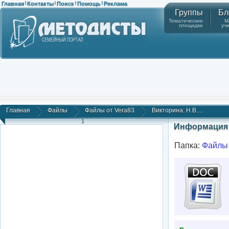
Главная
Контакты
Поиск
Помощь
Реклама
|
|
|
|
Группы
Бл
Тематические
М
площадки
уч
Главная
Файлы
Файлы от Vera83
Викторина: Н.В....
1
Информация 
Папка:
Файлы 