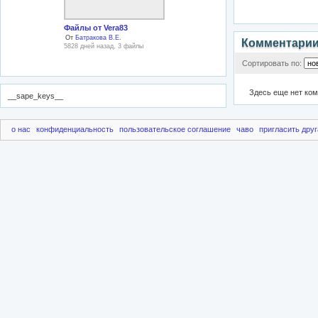
Файлы от Vera83
От
Батракова В.Е.
Комментари
5828 дней назад, 3 файлы
Сортировать по:
Здесь еще нет ко
__sape_keys__
о нас
конфиденциальность
пользовательское соглашение
чаво
пригласить друг