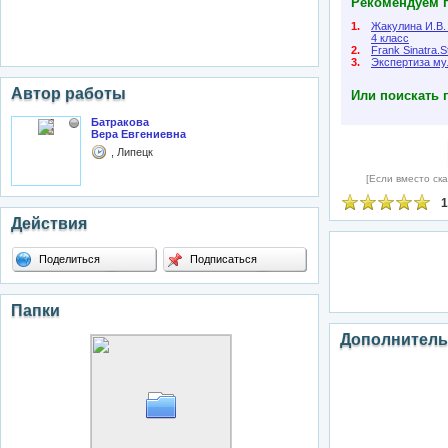
Рекомендуем п
1.
Жакулина И.В.
4 класс
2.
Frank Sinatra.St
3.
Экспертиза му
Автор работы
Или поискать 
Батракова
Вера Евгениевна
, Липецк
[Если вместо ска
1
Действия
Поделиться
Подписаться
Папки
Дополнитель