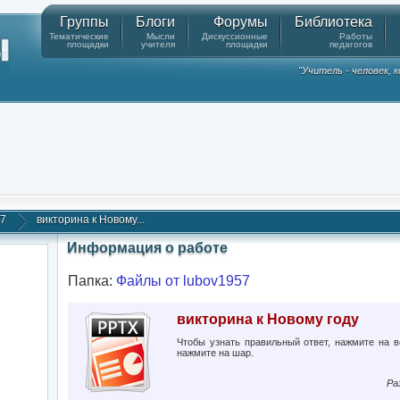
Группы
Блоги
Форумы
Библиотека
Тематические
Мысли
Дискуссионные
Работы
площадки
учителя
площадки
педагогов
"Учитель - человек,
57
викторина к Новому...
Информация о работе
Папка:
Файлы от lubov1957
викторина к Новому году
Чтобы узнать правильный ответ, нажмите на 
нажмите на шар.
Ра