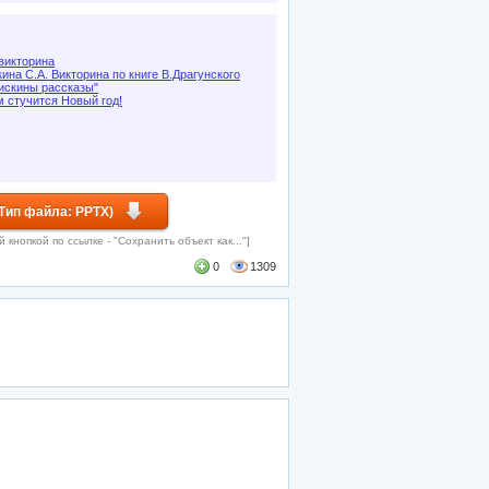
викторина
ина С.А. Викторина по книге В.Драгунского
искины рассказы"
м стучится Новый год!
Тип файла: PPTX)
кнопкой по ссылке - "Сохранить объект как..."]
0
1309