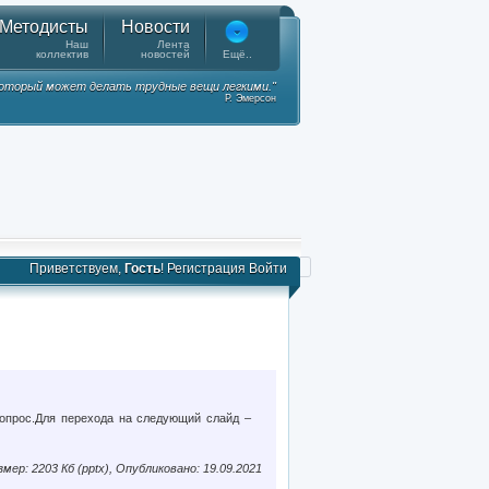
Методисты
Новости
Наш
Лента
коллектив
новостей
Ещё..
 который может делать трудные вещи легкими."
Р. Эмерсон
Приветствуем,
Гость
!
Регистрация
Войти
вопрос.Для перехода на следующий слайд –
змер: 2203 Кб (pptx), Опубликовано: 19.09.2021