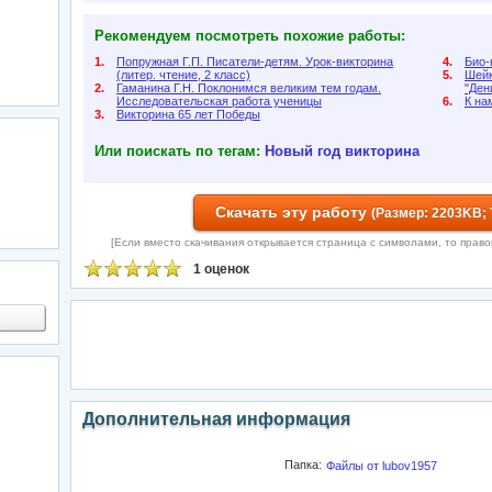
Рекомендуем посмотреть похожие работы:
1.
Попружная Г.П. Писатели-детям. Урок-викторина
4.
Био-
(литер. чтение, 2 класс)
5.
Шейк
2.
Гаманина Г.Н. Поклонимся великим тем годам.
"Ден
Исследовательская работа ученицы
6.
К на
3.
Викторина 65 лет Победы
Или поискать по тегам:
Новый год
викторина
Скачать эту работу
(Размер: 2203KB; 
[Если вместо скачивания открывается страница с символами, то правой 
1 оценок
Дополнительная информация
Папка:
Файлы от lubov1957