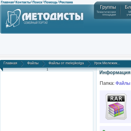
Главная
Контакты
Поиск
Помощь
Реклама
|
|
|
|
Группы
Бл
Тематические
М
площадки
уч
Главная
Файлы
Файлы от melejikolga
Урок Мележик...
1
Информация 
Папка:
Файлы 