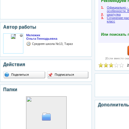
Рекомендуем п
1.
Официально - 
особенности. 
2.
шкатулка
3.
Сочинение-рас
класс
Автор работы
Или поискать 
Мележик
Ольга Геннадьевна
Средняя школа №13, Тараз
[Если вместо ска
Действия
2
Поделиться
Подписаться
Папки
Дополнитель