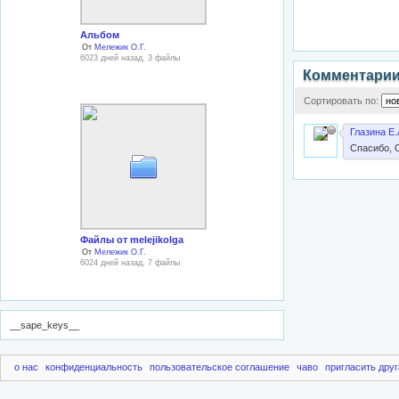
Альбом
От
Мележик О.Г.
6023 дней назад, 3 файлы
Комментари
Сортировать по:
Глазина Е.
Спасибо, 
Файлы от melejikolga
От
Мележик О.Г.
6024 дней назад, 7 файлы
__sape_keys__
о нас
конфиденциальность
пользовательское соглашение
чаво
пригласить друг