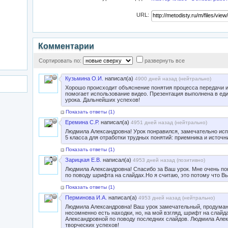
URL:
Комментарии
Сортировать по:
развернуть все
Кузьмина О.И.
написал(а)
4900 дней назад (
нейтрально
)
Хорошо происходит объяснение понятия процесса передачи и
помогает использование видео. Презентация выполнена в ед
урока. Дальнейших успехов!
Показать ответы (
1
)
Еремина С.Р.
написал(а)
4951 дней назад (
нейтрально
)
Людмила Александровна! Урок понравился, замечательно ис
5 класса для отработки трудных понятий: приемника и источ
Показать ответы (
1
)
Зарицкая Е.В.
написал(а)
4953 дней назад (
позитивно
)
Людмила Александровна! Спасибо за Ваш урок. Мне очень по
по поводу шрифта на слайдах.Но я считаю, это потому что В
Показать ответы (
1
)
Перминова И.А.
написал(а)
4953 дней назад (
нейтрально
)
Людмила Александровна! Ваш урок замечательный, продуман
несомненно есть находки, но, на мой взгляд, шрифт на слайд
Александровной по поводу последних слайдов. Людмила Але
творческих успехов!