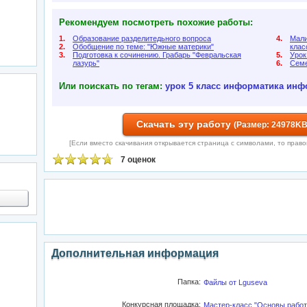
Рекомендуем посмотреть похожие работы:
1.
Образование разделитедьного вопроса
4.
Мали
2.
Обобщение по теме: "Южные материки"
клас
3.
Подготовка к сочинению. Грабарь "Февральская
5.
Урок
лазурь"
6.
Семе
Или поискать по тегам:
урок
5 класс
информатика
инф
Скачать эту работу
(Размер: 24978KB;
[Если вместо скачивания открывается страница с символами, то правой 
7 оценок
Дополнительная информация
Папка:
Файлы от Lguseva
Конкурсная площадка:
Мастер-класс "Основы работ