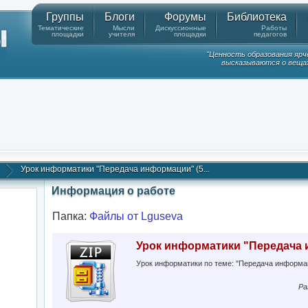
Группы
Блоги
Форумы
Библиотека
Тематические
Мысли
Дискуссионные
Работы
площадки
учителя
площадки
педагогов
"Ценность образования ярч
высказываются о вещах
Урок информатики "Передача информации" (5...
Информация о работе
Папка:
Файлы от Lguseva
Урок информатики "Передача 
Урок информатики по теме: "Передача информац
Ра