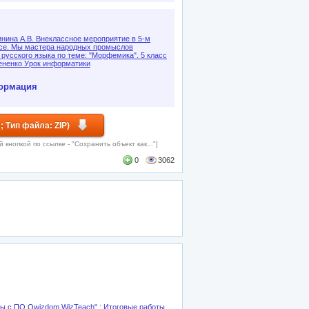
нина А.В. Внеклассное мероприятие в 5-м
се. Мы мастера народных промыслов
 русского языка по теме: "Морфемика". 5 класс
ненко Урок информатики
ормация
 Тип файла: ZIP)
кнопкой по ссылке - "Сохранить объект как..."]
0
3062
ы с ПО Qwizdom WizTeach" : Итоговые работы