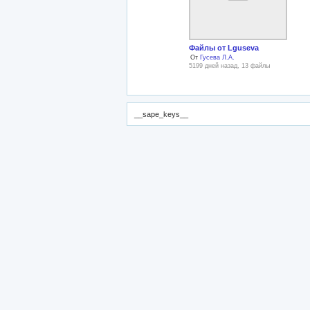
Файлы от Lguseva
От
Гусева Л.А.
5199 дней назад, 13 файлы
__sape_keys__