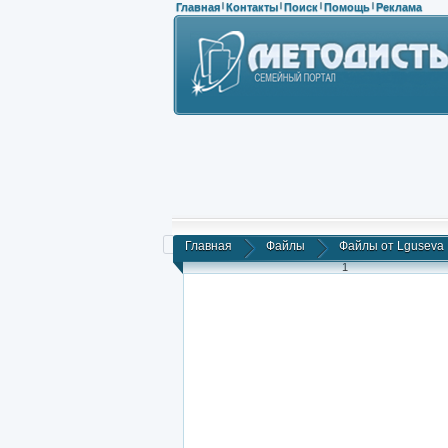
Главная
Контакты
Поиск
Помощь
Реклама
|
|
|
|
Главная
Файлы
Файлы от Lguseva
1