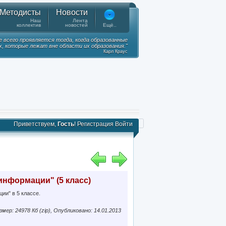
Методисты
Новости
Наш
Лента
коллектив
новостей
Ещё..
е всего проявляется тогда, когда образованные
, которые лежат вне области их образования."
Карл Краус
Приветствуем,
Гость
!
Регистрация
Войти
информации" (5 класс)
ии" в 5 классе.
змер: 24978 Кб (zip), Опубликовано: 14.01.2013