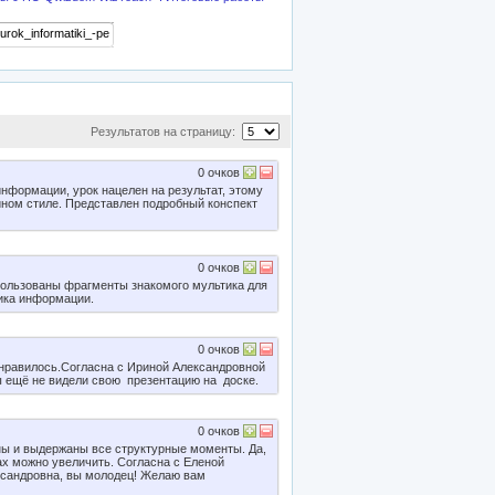
Результатов на страницу:
0
очков
нформации, урок нацелен на результат, этому
ином стиле. Представлен подробный конспект
0
очков
пользованы фрагменты знакомого мультика для
ника информации.
0
очков
нравилось.Согласна с Ириной Александровной
ы ещё не видели свою презентацию на доске.
0
очков
ы и выдержаны все структурные моменты. Да,
ах можно увеличить. Согласна с Еленой
ксандровна, вы молодец! Желаю вам