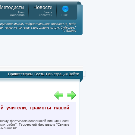
Методисты
Новости
Наш
Лента
коллектив
новостей
Ещё..
ируется мысль подрастающего поколения, надо
ках, если не хочешь выпустить из рук будущее."
А. Барбюс
Приветствуем,
Гость
!
Регистрация
Войти
ой учители, грамоты нашей
онному фестивалю славянской письменности
ских работ". Творческий фестиваль "Святые
ьменности".