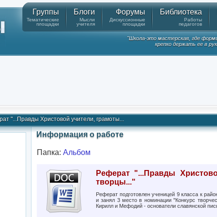
Группы
Блоги
Форумы
Библиотека
Тематические
Мысли
Дискуссионные
Работы
площадки
учителя
площадки
педагогов
"Школа-это мастерская, где форм
крепко держать ее в ру
ат "...Правды Христовой учители, грамоты...
Информация о работе
Папка:
Альбом
Реферат "...Правды Христов
творцы..."
Реферат подготовлен ученицей 9 класса к рай
и занял 3 место в номинации "Конкурс творче
Кирилл и Мефодий - основатели славянской пис