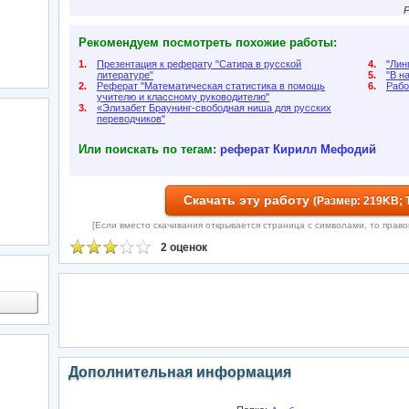
Р
Рекомендуем посмотреть похожие работы:
1.
Презентация к реферату "Сатира в русской
4.
"Лин
литературе"
5.
"В н
2.
Реферат "Математическая статистика в помощь
6.
Раб
учителю и классному руководителю"
3.
«Элизабет Браунинг-свободная ниша для русских
переводчиков"
Или поискать по тегам:
реферат
Кирилл
Мефодий
Скачать эту работу
(Размер: 219KB; 
[Если вместо скачивания открывается страница с символами, то правой 
2 оценок
Дополнительная информация