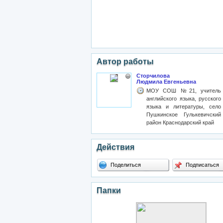
Автор работы
Сторчилова
Людмила Евгеньевна
МОУ СОШ №21, учитель
английского языка, русского
языка и литературы, село
Пушкинское Гулькевичский
район Краснодарский край
Действия
Поделиться
Подписаться
Папки