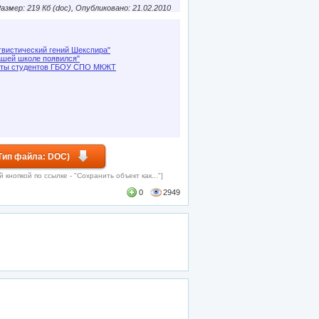
азмер: 219 Кб (doc), Опубликовано: 21.02.2010
гвистический гений Шекспира"
ашей школе появился"
оты студентов ГБОУ СПО МКЖТ
Тип файла: DOC)
кнопкой по ссылке - "Сохранить объект как..."]
0
2949