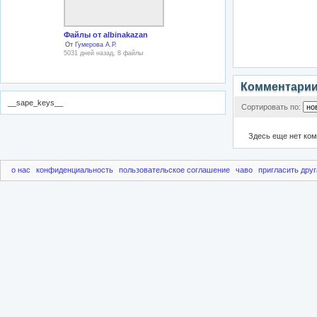
Файлы от albinakazan
От
Гумерова А.Р.
5031 дней назад, 8 файлы
Комментари
__sape_keys__
Сортировать по:
Здесь еще нет ко
о нас
конфиденциальность
пользовательское соглашение
чаво
пригласить друг