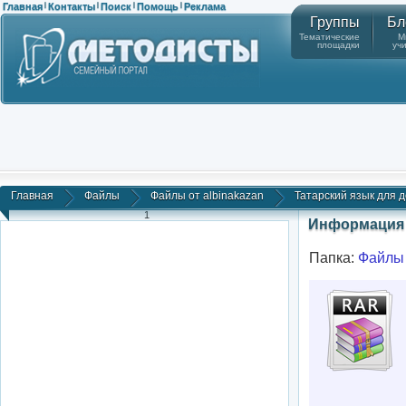
Главная
Контакты
Поиск
Помощь
Реклама
|
|
|
|
Группы
Бл
Тематические
М
площадки
уч
Главная
Файлы
Файлы от albinakazan
Татарский язык для де
1
Информация 
Папка:
Файлы 