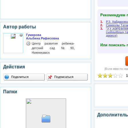
Рекомендуем п
1.
Р.З. Хайдаров
2.
Символы Тата
Автор работы
3.
“У,Ү ХӘРЕФЛӘ
сыйныфның тат
Гумерова
дәресе)
Альбина Рафисовна
Центр развития ребенка-
Или поискать 
детский сад №90,
Нижнекамск
Действия
[Если вместо ска
1
Поделиться
Подписаться
Папки
Дополнитель