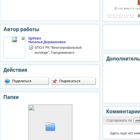
[Если вместо ска
0
Автор работы
Цубера
Наталья Доржиновна
БПОУ РК "Многопрофильный
колледж", Городовиковск
Дополнитель
Действия
Поделиться
Подписаться
Папки
Комментари
Сортировать по:
Здесь еще нет ко