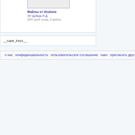
Файлы от thubera
От
Цубера Н.Д.
3935 дней назад, 9 файлы
__sape_keys__
о нас
конфиденциальность
пользовательское соглашение
чаво
пригласить друг