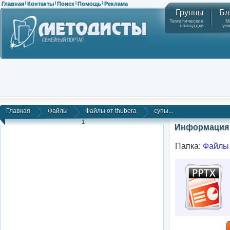
Главная
Контакты
Поиск
Помощь
Реклама
|
|
|
|
Группы
Бл
Тематические
М
площадки
уч
Главная
Файлы
Файлы от thubera
супы...
1
Информация 
Папка:
Файлы 