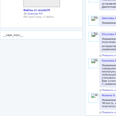
останавли
Давляткир
Файлы от rezeda70
От
Ахметова Р.И.
4943 дней назад, 12 файлы
Шмелёва Н
Уважаемая
Юсупова Р
__sape_keys__
Уважаемая
получилас
интеракти
уважением
Показать о
Ковалева Е
Уважаемая
совершенс
неплохую р
побольше)
учитывать
Вам успех
С уважение
Показать о
Фомина Н.
Уважаемая
Чёткость, 
получитьс
Показать о