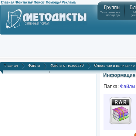
Главная
Контакты
Поиск
Помощь
Реклама
|
|
|
|
Группы
Бл
Тематические
М
площадки
уч
Главная
Файлы
Файлы от rezeda70
Сложение и вычитание 
1
Информация 
Папка:
Файлы 