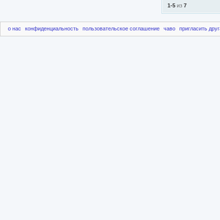
1-5
из
7
о нас
конфиденциальность
пользовательское соглашение
чаво
пригласить друг