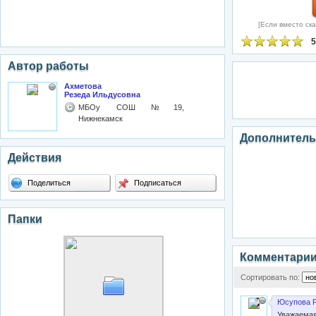
[Если вместо ска
5
Автор работы
Ахметова
Резеда Ильдусовна
МБОу СОШ №19,
Нижнекамск
Дополнитель
Действия
Поделиться
Подписаться
Папки
Комментари
Сортировать по:
Юсупова Р
Уважаемая