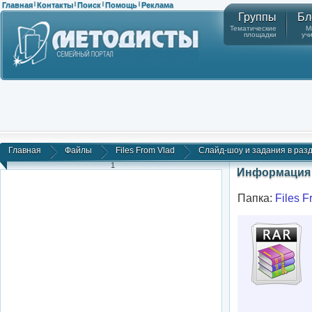
Главная
Контакты
Поиск
Помощь
Реклама
|
|
|
|
Группы
Бл
Тематические
М
площадки
уч
Главная
Файлы
Files From Vlad
Слайд-шоу и задания в разд
1
Информация 
Папка:
Files F