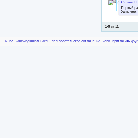
Силина Т.
Первый ра
Удивлена.
1-5
из
11
о нас
конфиденциальность
пользовательское соглашение
чаво
пригласить друг