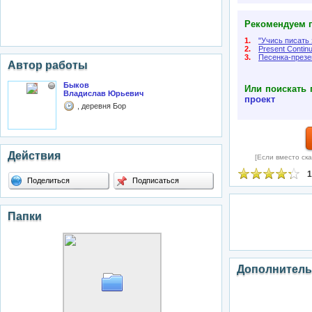
Рекомендуем п
1.
"Учись писать 
2.
Present Contin
3.
Песенка-презе
Автор работы
Быков
Или поискать 
Владислав Юрьевич
проект
, деревня Бор
Действия
[Если вместо ска
1
Поделиться
Подписаться
Папки
Дополнитель