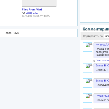
Files From Vlad
От
Быков В.Ю.
6030 дней назад, 97 файлы
Комментари
__sape_keys__
Сортировать по:
Чупина Л.А
Обожаю эту
педагогов
нашей сре
Показать о
Быков В.Ю
Силиной Т.
Быков В.Ю
Пожалуйст
Лукьянова
Cпасибо з