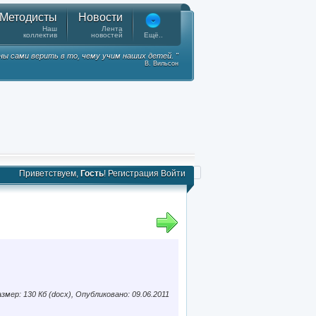
Методисты
Новости
Наш
Лента
коллектив
новостей
Ещё..
ы сами верить в то, чему учим наших детей. "
В. Вильсон
Приветствуем,
Гость
!
Регистрация
Войти
змер: 130 Кб (docx), Опубликовано: 09.06.2011