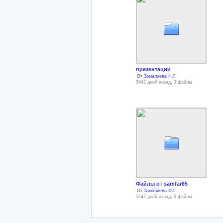
презентации
От
Замалиева Ф.Г.
5642 дней назад, 3 файлы
Файлы от samfar65
От
Замалиева Ф.Г.
5642 дней назад, 6 файлы