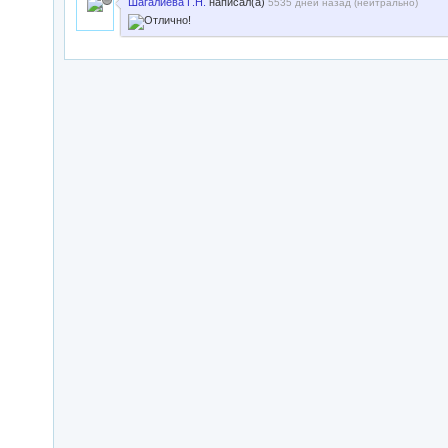
Шагалиева Г.Н.
написал(а)
5535 дней назад (
нейтрально
)