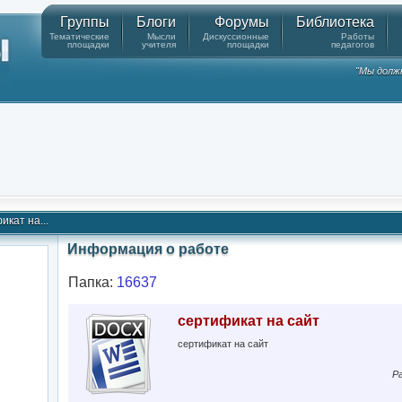
Группы
Блоги
Форумы
Библиотека
Тематические
Мысли
Дискуссионные
Работы
площадки
учителя
площадки
педагогов
"Мы должн
икат на...
Информация о работе
Папка:
16637
сертификат на сайт
сертификат на сайт
Ра