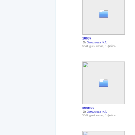
16637
От
Замалиева Ф.Г.
5641 дней назад, 1 файлы
космос
От
Замалиева Ф.Г.
5642 дней назад, 1 файлы