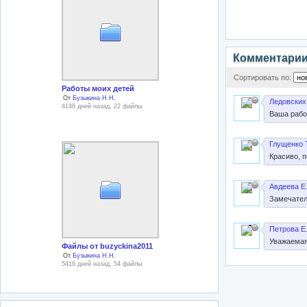
Комментари
Сортировать по:
Работы моих детей
От
Бузыкина Н.Н.
Ледовских
4148 дней назад, 22 файлы
Ваша рабо
Глущенко 
Красиво, 
Авдеева Е.
Замечател
Петрова Е
Уважаемая
Файлы от buzyckina2011
От
Бузыкина Н.Н.
5416 дней назад, 54 файлы