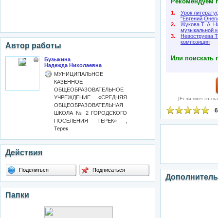
Рекомендуем п
1.
Урок литерату
"Евгений Онеги
2.
Жукова Т. А. Н
музыкальной 
3.
Невоструева Т
композиция
Автор работы
Или поискать 
Бузыкина
Надежда Николаевна
МУНИЦИПАЛЬНОЕ
КАЗЕННОЕ
ОБЩЕОБРАЗОВАТЕЛЬНОЕ
УЧРЕЖДЕНИЕ «СРЕДНЯЯ
[Если вместо ска
ОБЩЕОБРАЗОВАТЕЛЬНАЯ
6
ШКОЛА № 2 ГОРОДСКОГО
ПОСЕЛЕНИЯ ТЕРЕК» ,
Терек
Действия
Поделиться
Подписаться
Дополнитель
Папки