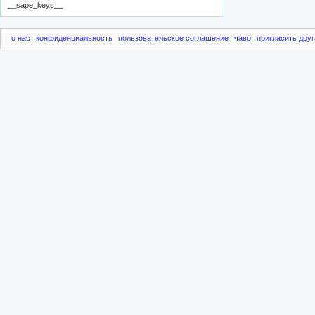
__sape_keys__
о нас
конфиденциальность
пользовательское соглашение
чаво
пригласить друг