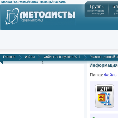
Главная
Контакты
Поиск
Помощь
Реклама
|
|
|
|
Группы
Бл
Тематические
М
площадки
уч
Главная
Файлы
Файлы от buzyckina2011
Релаксационный ви
1
Информация 
Папка:
Файлы 