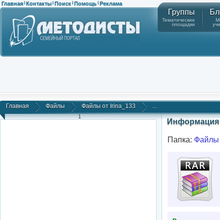
Главная
Контакты
Поиск
Помощь
Реклама
|
|
|
|
Группы
Бл
Тематические
М
площадки
уч
Главная
Файлы
Файлы от Irina_133
...
1
Информация 
Папка:
Файлы 