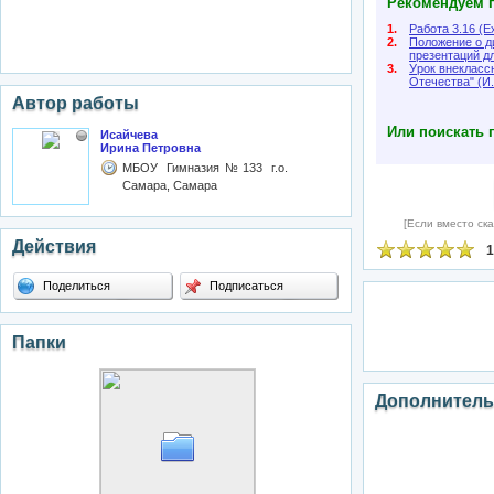
Рекомендуем п
1.
Работа 3.16 (E
2.
Положение о д
презентаций д
3.
Урок внеклассн
Отечества" (И
Автор работы
Или поискать 
Исайчева
Ирина Петровна
МБОУ Гимназия№133 г.о.
Самара, Самара
[Если вместо ска
Действия
1
Поделиться
Подписаться
Папки
Дополнитель