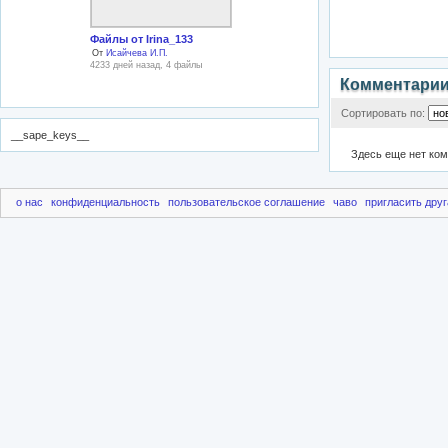
Файлы от Irina_133
От
Исайчева И.П.
4233 дней назад, 4 файлы
Комментари
Сортировать по:
__sape_keys__
Здесь еще нет ко
о нас
конфиденциальность
пользовательское соглашение
чаво
пригласить друг