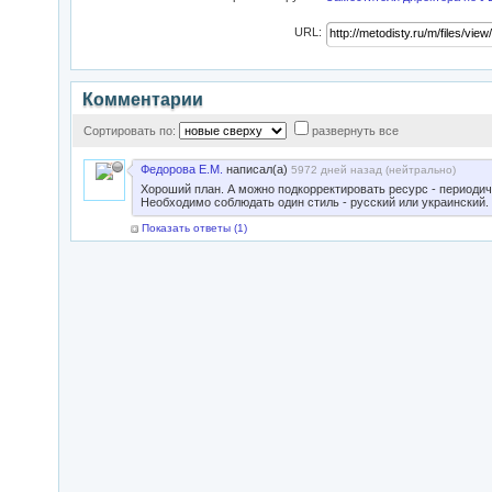
URL:
Комментарии
Сортировать по:
развернуть все
Федорова Е.М.
написал(а)
5972 дней назад (
нейтрально
)
Хороший план. А можно подкорректировать ресурс - периоди
Необходимо соблюдать один стиль - русский или украинский.
Показать ответы (
1
)