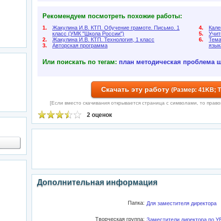
Рекомендуем посмотреть похожие работы:
1.
Жакулина И.В. КТП. Обучение грамоте. Письмо. 1
4.
Кале
класс (УМК "Школа России")
5.
Учит
2.
Жакулина И.В. КТП. Технология, 1 класс
6.
Тема
3.
Авторская программа
язык
Или поискать по тегам:
план
методическая проблема
ш
Скачать эту работу
(Размер: 41KB; 
[Если вместо скачивания открывается страница с символами, то правой 
2 оценок
Дополнительная информация
Папка:
Для заместителя директора
Творческая группа:
Заместители директора по У