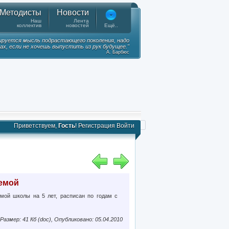
Методисты
Новости
Наш
Лента
коллектив
новостей
Ещё..
ируется мысль подрастающего поколения, надо
ках, если не хочешь выпустить из рук будущее."
А. Барбюс
Приветствуем,
Гость
!
Регистрация
Войти
емой
мой школы на 5 лет, расписан по годам с
Размер: 41 Кб (doc), Опубликовано: 05.04.2010