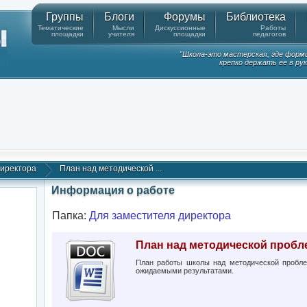
Группы
Блоги
Форумы
Библиотека
Тематические
Мысли
Дискуссионные
Работы
площадки
учителя
площадки
педагогов
"Школа-это мастерская, где форм
крепко держать ее в ру
директора
План над методической ...
Информация о работе
Папка:
Для заместителя директора
План над методической пробл
План работы школы над методической пробле
ожидаемыми результатами.