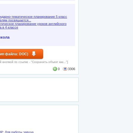
ндарно-тематическое планирование 5 класс
елям посвящается...
тическое планирование уроков английского
а в 4 классе
кола
Тип файла: DOC)
кнопкой по ссылке - "Сохранить объект как..."]
0
3306
ВР: Для работы завуча