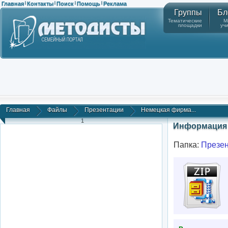
Главная
Контакты
Поиск
Помощь
Реклама
|
|
|
|
Группы
Бл
Тематические
М
площадки
уч
Главная
Файлы
Презентации
Немецкая фирма...
1
Информация 
Папка:
Презе