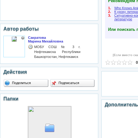
Рекомендуем п
1.
Who Knows Ani
2.
К уроку литера
3.
Ситуативно-ко
литературе
Автор работы
Или поискать 
Сакратова
Марина Михайловна
МОБУ СОШ № 3 г.
Нефтекамска Республики
[Если вместо ска
Башкортостан, Нефтекамск
0
Действия
Поделиться
Подписаться
Папки
Дополнитель