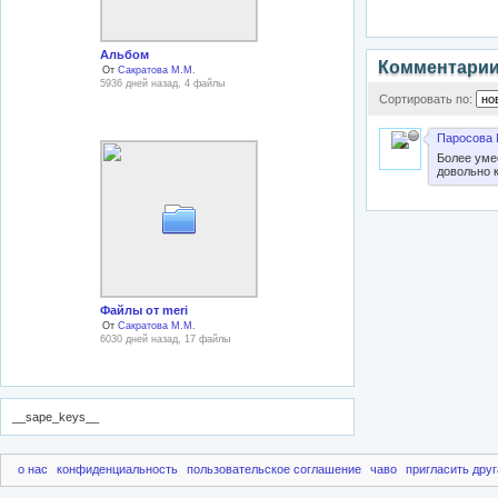
Альбом
Комментари
От
Сакратова М.М.
5936 дней назад, 4 файлы
Сортировать по:
Паросова 
Более уме
довольно 
Файлы от meri
От
Сакратова М.М.
6030 дней назад, 17 файлы
__sape_keys__
о нас
конфиденциальность
пользовательское соглашение
чаво
пригласить друг