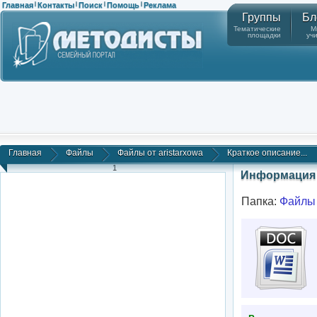
Главная
Контакты
Поиск
Помощь
Реклама
|
|
|
|
Группы
Бл
Тематические
М
площадки
уч
Главная
Файлы
Файлы от aristarxowa
Краткое описание...
1
Информация 
Папка:
Файлы 