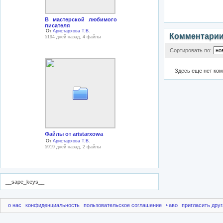
В мастерской любимого
писателя
От
Аристархова Т.В.
Комментари
5194 дней назад, 4 файлы
Сортировать по:
Здесь еще нет ко
Файлы от aristarxowa
От
Аристархова Т.В.
5919 дней назад, 2 файлы
__sape_keys__
о нас
конфиденциальность
пользовательское соглашение
чаво
пригласить друг