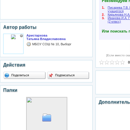
Рекомендуем п
1.
Писарева Т.В.
учащегося
2.
Кирьянова Н.А
3.
Иванова И.А. 
(2 класс)
Автор работы
Или поискать 
Аристархова
Татьяна Владиславовна
МБОУ СОШ № 10, Выборг
[Если вместо ска
0
Действия
Поделиться
Подписаться
Папки
Дополнитель