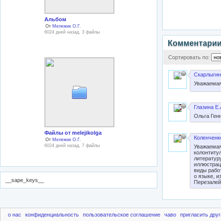
Альбом
От
Мележик О.Г.
6024 дней назад, 3 файлы
Комментари
Сортировать по:
Скарлыгин
Уважаемая
Глазина Е.
Ольга Ген
Файлы от melejikolga
Коленченко
От
Мележик О.Г.
6024 дней назад, 7 файлы
Уважаемая
колонтиту
литературу
иллюстрац
виды работ
о языке, 
__sape_keys__
Перезалей
о нас
конфиденциальность
пользовательское соглашение
чаво
пригласить друг