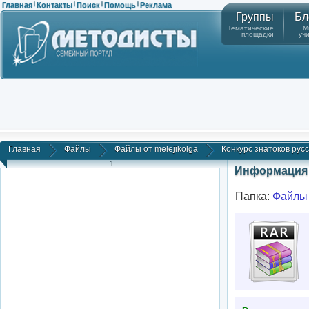
Главная
Контакты
Поиск
Помощь
Реклама
|
|
|
|
Группы
Бл
Тематические
М
площадки
уч
Главная
Файлы
Файлы от melejikolga
Конкурс знатоков русск
1
Информация 
Папка:
Файлы 