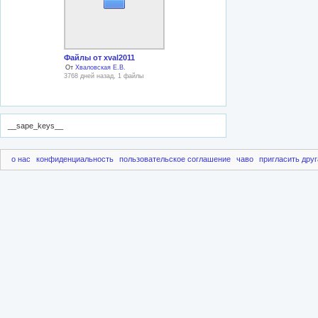
Файлы от xval2011
От
Хваловская Е.В.
3768 дней назад, 1 файлы
__sape_keys__
о нас
конфиденциальность
пользовательское соглашение
чаво
пригласить друг