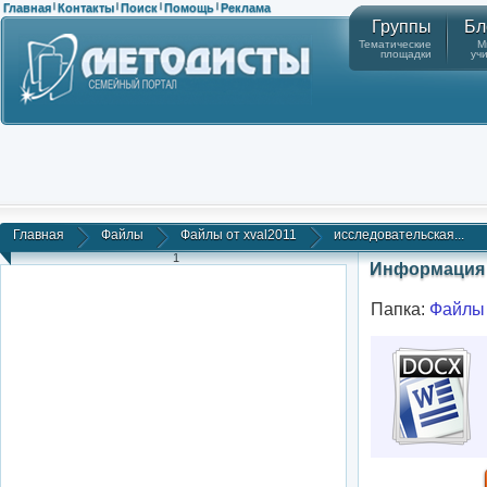
Главная
Контакты
Поиск
Помощь
Реклама
|
|
|
|
Группы
Бл
Тематические
М
площадки
уч
Главная
Файлы
Файлы от xval2011
исследовательская...
1
Информация 
Папка:
Файлы 